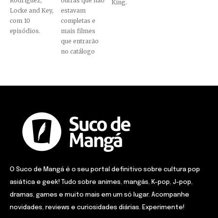
Rodriguez,
outras que não
King.
Locke and Key,
estavam
com 10
completas e
episódios.
mais filmes
que entrarão
no catálogo
O Suco de Mangá é o seu portal definitivo sobre cultura pop
asiática e geek! Tudo sobre animes, mangás, K-pop, J-pop,
dramas, games e muito mais em um só lugar. Acompanhe
novidades, reviews e curiosidades diárias. Experimente!