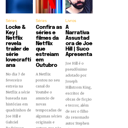
Séries
Séries
Livros
Locke &
Confira as
A
Key |
séries e
Narrativa
Netflix
filmes da
Assustad
revela
Netflix
ora de Joe
trailer de
que
Hill | Suco
série
estreiam
Apresenta
lovecrafti
em
Joe Hill é o
ana
Outubro
pseudônimo
No dia 7 de
A Netflix
adotado por
fevereiro
postou no seu
Joseph
estreia na
canal do
Hillstrom King,
Netflix a série
Youtube o
escritor de
baseada nas
anuncio de
obras de ficção
histórias em
novas
e terror, além
quadrinhos de
temporadas de
de ser o filho
Joe Hill e
algumas séries
do renomado
Gabriel
originais e
autor Stephen