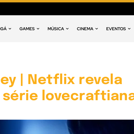
NGÁ
GAMES
MÚSICA
CINEMA
EVENTOS
ey | Netflix revela
e série lovecraftian