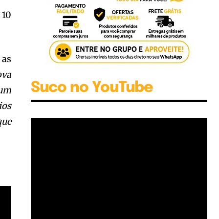
 10
, as
ova
Suco no YouTube
 um
ios
que