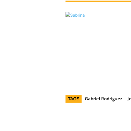
Gabriel Rodriguez
J
TAGS