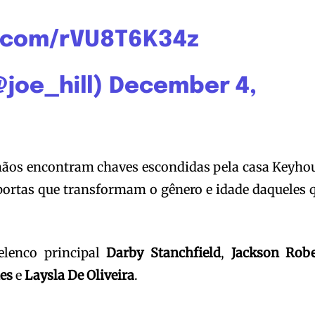
r.com/rVU8T6K34z
@joe_hill)
December 4,
mãos encontram chaves escondidas pela casa Keyho
 portas que transformam o gênero e idade daqueles 
elenco principal
Darby Stanchfield
,
Jackson Robe
es
e
Laysla De Oliveira
.