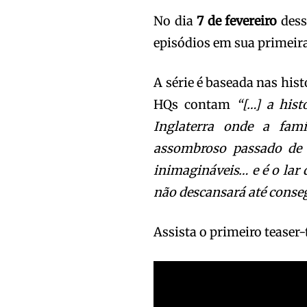
No dia
7 de fevereiro
dess
episódios em sua primeir
A série é baseada nas his
HQs contam
“[…] a his
Inglaterra onde a fam
assombroso passado de 
inimagináveis… e é o lar
não descansará até conseg
Assista o primeiro teaser-