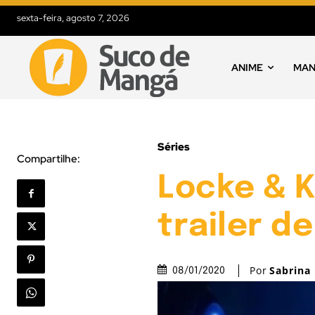
sexta-feira, agosto 7, 2026
ANIME
MA
Séries
Compartilhe:
Locke & K
trailer d
Por
Sabrina
08/01/2020