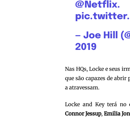
@Netflix
.
pic.twitte
— Joe Hill (
2019
Nas HQs, Locke e seus ir
que são capazes de abrir
a atravessam.
Locke and Key terá no 
Connor Jessup
,
Emilia Jon