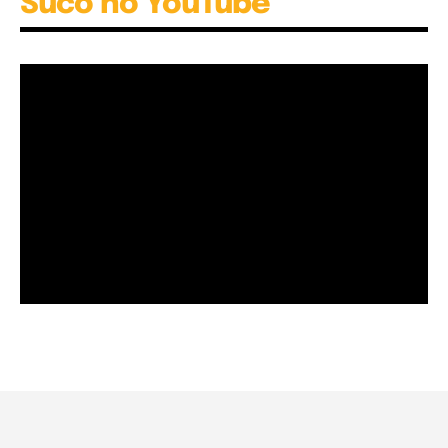
Suco no YouTube
Garota à beira mar (Inio Asano) | React
00:25
Garota à beira mar (Inio Asano) | React
00:25