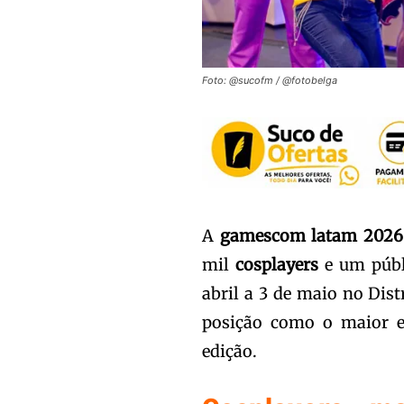
Foto: @sucofm / @fotobelga
A
gamescom latam 2026
mil
cosplayers
e um públi
abril a 3 de maio no Di
posição como o maior e
edição.