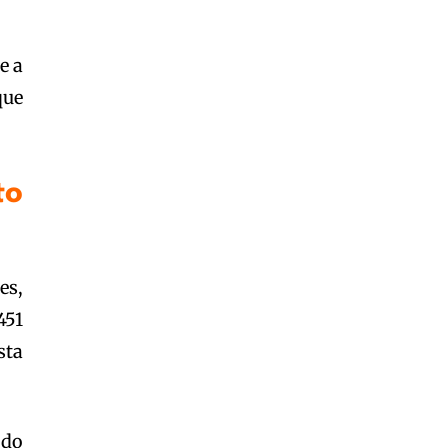
e a
que
to
es,
451
sta
 do