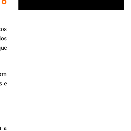
 o
Garota à beira mar (Inio Asano) | React
00:25
tos
Garota à beira mar (Inio Asano) | React
dos
00:25
que
com
s e
u a