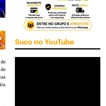
Suco no YouTube
 de
 de
sua
ira