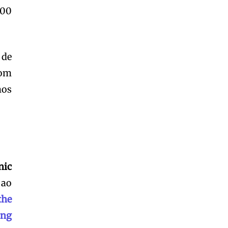
400
 de
com
mos
nic
 ao
the
ing