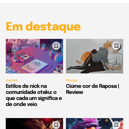
Garota à beira mar (Inio Asano) | React
00:25
Em destaque
Games
Mangá
Estilos de nick na
Ciúme cor de Raposa |
comunidade otaku: o
Review
que cada um significa e
de onde veio