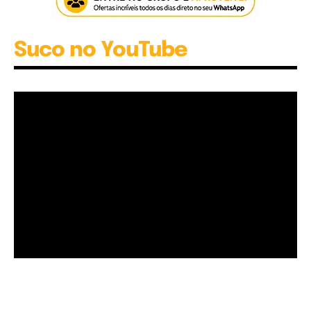
Suco no YouTube
Garota à beira mar (Inio Asano) | React
00:25