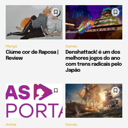
Mangá
Games
Ciúme cor de Raposa |
Denshattack! é um dos
Review
melhores jogos do ano
com trens radicais pelo
Japão
Anime
Games