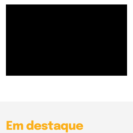
Garota à beira mar (Inio Asano) | React
00:25
Garota à beira mar (Inio Asano) | React
00:25
Em destaque