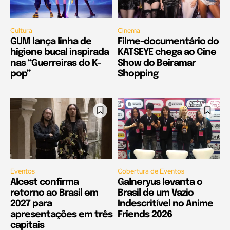
Cultura
Cinema
GUM lança linha de
Filme-documentário do
higiene bucal inspirada
KATSEYE chega ao Cine
nas “Guerreiras do K-
Show do Beiramar
pop”
Shopping
Eventos
Cobertura de Eventos
Alcest confirma
Galneryus levanta o
retorno ao Brasil em
Brasil de um Vazio
2027 para
Indescritível no Anime
apresentações em três
Friends 2026
capitais