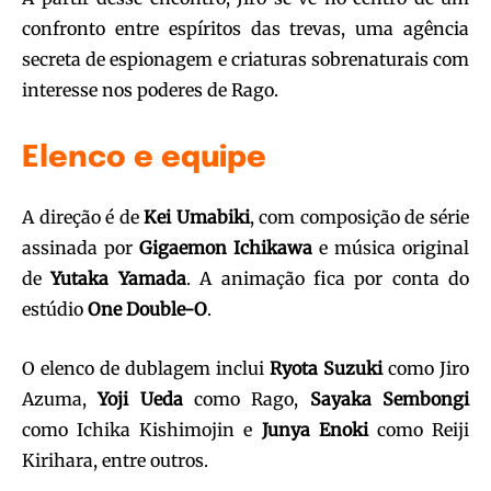
confronto entre espíritos das trevas, uma agência
secreta de espionagem e criaturas sobrenaturais com
interesse nos poderes de Rago.
Elenco e equipe
A direção é de
Kei Umabiki
, com composição de série
assinada por
Gigaemon Ichikawa
e música original
de
Yutaka Yamada
. A animação fica por conta do
estúdio
One Double-O
.
O elenco de dublagem inclui
Ryota Suzuki
como Jiro
Azuma,
Yoji Ueda
como Rago,
Sayaka Sembongi
como Ichika Kishimojin e
Junya Enoki
como Reiji
Kirihara, entre outros.