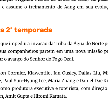
ar e assume o treinamento de Aang em sua evolu
da 2ª temporada
que impediu a invasão da Tribo da Água do Norte p
seus companheiros partem em uma nova missão p
ar o avanço do Senhor do Fogo Ozai.
n Cormier, Kiawentiio, Ian Ousley, Dallas Liu, M
ee, Paul Sun-Hyung Lee, Maria Zhang e Daniel Dae K
como produtora executiva e roteirista, com direção
n, Amit Gupta e Hiromi Kamata.