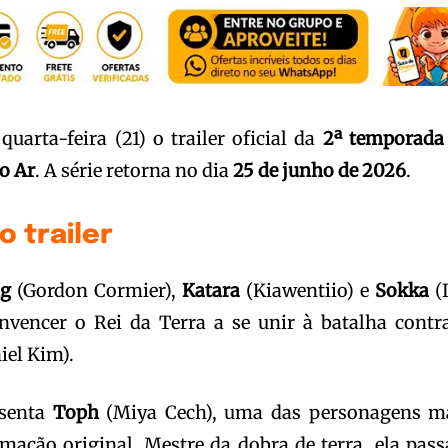
quarta-feira (21) o trailer oficial da
2ª temporada
o Ar
. A série retorna no dia
25 de junho de 2026
.
o trailer
g
(Gordon Cormier),
Katara
(Kiawentiio) e
Sokka
(
nvencer o Rei da Terra a se unir à batalha contr
iel Kim).
esenta
Toph
(Miya Cech), uma das personagens m
mação original. Mestre da dobra de terra, ela pass