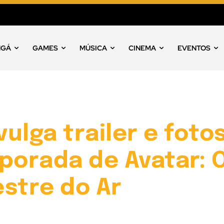
NGÁ
GAMES
MÚSICA
CINEMA
EVENTOS
vulga trailer e foto
porada de Avatar: 
stre do Ar