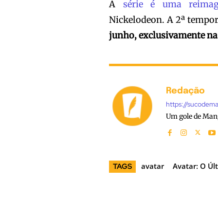
A
série é uma reima
Nickelodeon. A 2ª tempor
junho, exclusivamente na
Redação
https://sucodem
Um gole de Man
avatar
Avatar: O Úl
TAGS