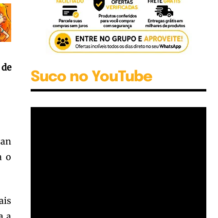
 de
Suco no YouTube
Ian
a o
ais
a a