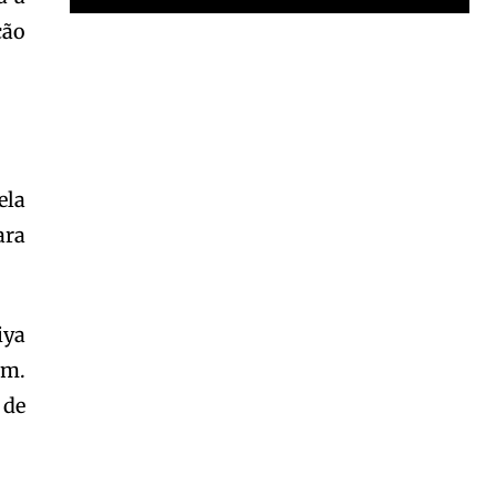
ção
Garota à beira mar (Inio Asano) | React
00:25
Garota à beira mar (Inio Asano) | React
00:25
ela
ara
iya
im.
 de