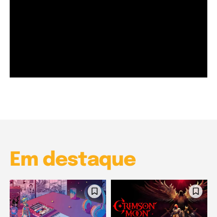
Garota à beira mar (Inio Asano) | React
00:25
Garota à beira mar (Inio Asano) | React
00:25
Em destaque