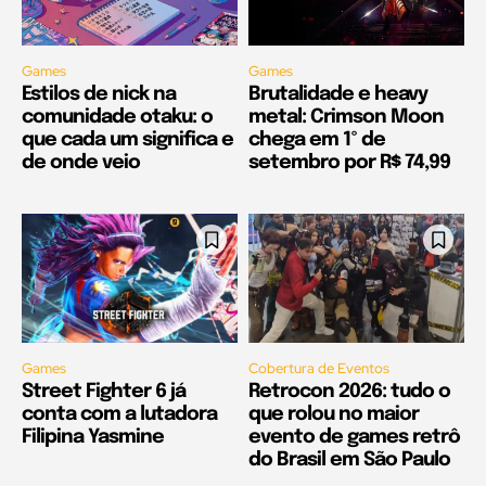
Games
Games
Estilos de nick na
Brutalidade e heavy
comunidade otaku: o
metal: Crimson Moon
que cada um significa e
chega em 1º de
de onde veio
setembro por R$ 74,99
Games
Cobertura de Eventos
Street Fighter 6 já
Retrocon 2026: tudo o
conta com a lutadora
que rolou no maior
Filipina Yasmine
evento de games retrô
do Brasil em São Paulo