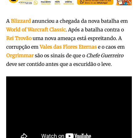
A
Blizzard
anunciou a chegada da nova batalha em
World of Warcraft Classic
. Após a batalha contra o
Rei Trovão
uma nova ameaça está espreitando. A
corrupção em
Vales das Flores Eternas
e o caos em
Orgrimmar
são os sinais de que o
Chefe Guerreiro
deve ser contido antes que a escuridão o leve.