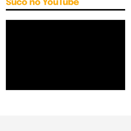
Suco no YouTube
Garota à beira mar (Inio Asano) | React
00:25
Garota à beira mar (Inio Asano) | React
00:25