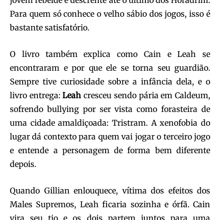
jovem rebelde e descrente até o último dos Horadrim.
Para quem só conhece o velho sábio dos jogos, isso é
bastante satisfatório.
O livro também explica como Cain e Leah se
encontraram e por que ele se torna seu guardião.
Sempre tive curiosidade sobre a infância dela, e o
livro entrega:
Leah
cresceu sendo pária em Caldeum,
sofrendo bullying por ser vista como forasteira de
uma cidade amaldiçoada: Tristram. A xenofobia do
lugar dá contexto para quem vai jogar o terceiro jogo
e entende a personagem de forma bem diferente
depois.
Quando Gillian enlouquece, vítima dos efeitos dos
Males Supremos, Leah ficaria sozinha e órfã. Cain
vira seu tio e os dois partem juntos para uma