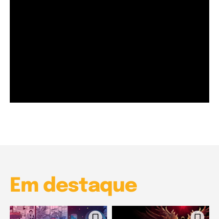
Garota à beira mar (Inio Asano) | React
00:25
Garota à beira mar (Inio Asano) | React
00:25
Em destaque