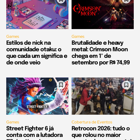
Games
Games
Estilos de nick na
Brutalidade e heavy
comunidade otaku: o
metal: Crimson Moon
que cada um significa e
chega em 1º de
de onde veio
setembro por R$ 74,99
Games
Cobertura de Eventos
Street Fighter 6 já
Retrocon 2026: tudo o
conta com a lutadora
que rolou no maior