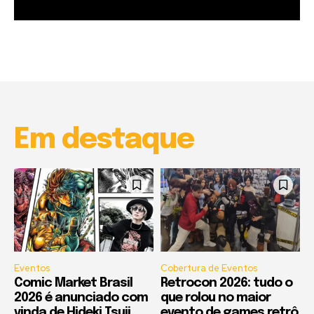
Garota à beira mar (Inio Asano) | React
00:25
Garota à beira mar (Inio Asano) | React
00:25
Em destaque
Eventos
Cobertura de Eventos
Comic Market Brasil
Retrocon 2026: tudo o
2026 é anunciado com
que rolou no maior
vinda de Hideki Tsuji
evento de games retrô