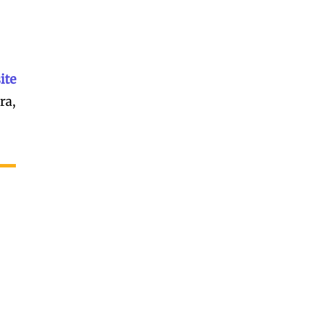
Garota à beira mar (Inio Asano) | React
00:25
Garota à beira mar (Inio Asano) | React
00:25
ite
ra,