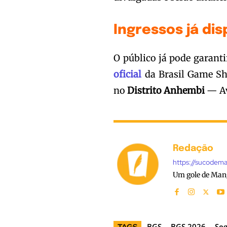
Ingressos já dis
O público já pode garanti
oficial
da Brasil Game Sho
no
Distrito Anhembi
— Av
Redação
https://sucodem
Um gole de Man
BGS
BGS 2026
Se