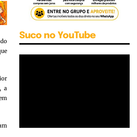
Suco no YouTube
 do
que
ior
, a
em
ram