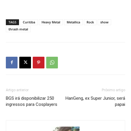
TAGS
Curitiba
Heavy Metal
Metallica
Rock
show
thrash metal
Artigo anterior
Próximo artigo
BGS irá disponibilizar 250
HanGeng, ex Super Junior, será
ingressos para Cosplayers
papai