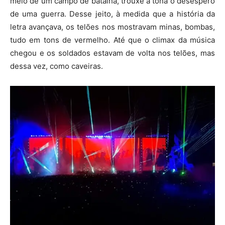
meio de um campo de batalha, trouxe à tona o desespero
de uma guerra. Desse jeito, à medida que a história da
letra avançava, os telões nos mostravam minas, bombas,
tudo em tons de vermelho. Até que o climax da música
chegou e os soldados estavam de volta nos telões, mas
dessa vez, como caveiras.