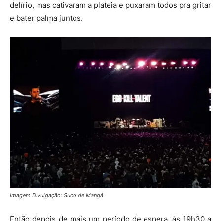
delírio, mas cativaram a plateia e puxaram todos pra gritar
e bater palma juntos.
Imagem Divulgação: Suco de Mangá
Então depois de mais um período de espera, às 19h30 a