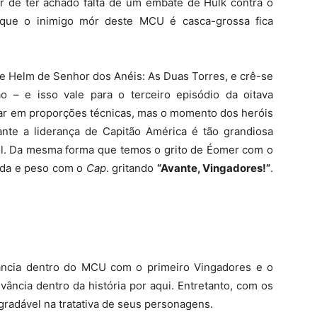
ar de ter achado falta de um embate de Hulk contra o
que o inimigo mór deste MCU é casca-grossa fica
de Helm de Senhor dos Anéis: As Duas Torres, e crê-se
 – e isso vale para o terceiro episódio da oitava
lar em proporções técnicas, mas o momento dos heróis
nte a liderança de Capitão América é tão grandiosa
sol. Da mesma forma que temos o grito de Éomer com o
eda e peso com o
Cap
. gritando
“Avante, Vingadores!”
.
ância dentro do MCU com o primeiro Vingadores e o
vância dentro da história por aqui. Entretanto, com os
gradável na tratativa de seus personagens.