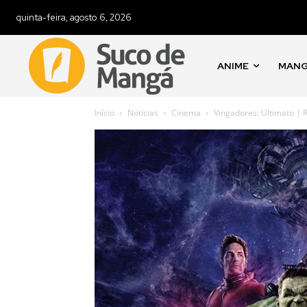
quinta-feira, agosto 6, 2026
ANIME
MAN
Início
Notícias
Cinema
Vingadores: Ultimato | 