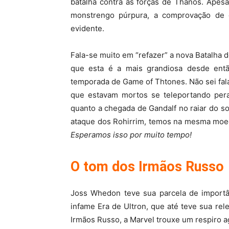
batalha contra as forças de Thanos. Apes
monstrengo púrpura, a comprovação de 
evidente.
Fala-se muito em “refazer” a nova Batalha 
que esta é a mais grandiosa desde então
temporada de Game of Thtones. Não sei fa
que estavam mortos se teleportando pera
quanto a chegada de Gandalf no raiar do 
ataque dos Rohirrim, temos na mesma mo
Esperamos isso por muito tempo!
O tom dos Irmãos Russo
Joss Whedon teve sua parcela de import
infame Era de Ultron, que até teve sua rele
Irmãos Russo, a Marvel trouxe um respiro a