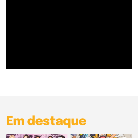
Garota à beira mar (Inio Asano) | React
00:25
Garota à beira mar (Inio Asano) | React
00:25
Em destaque