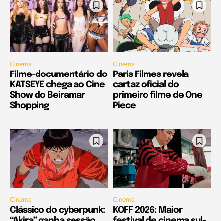
Cinema
Cinema
Filme-documentário do
Paris Filmes revela
KATSEYE chega ao Cine
cartaz oficial do
Show do Beiramar
primeiro filme de One
Shopping
Piece
Cinema
Cinema
Clássico do cyberpunk:
KOFF 2026: Maior
“Akira” ganha sessão
festival de cinema sul-