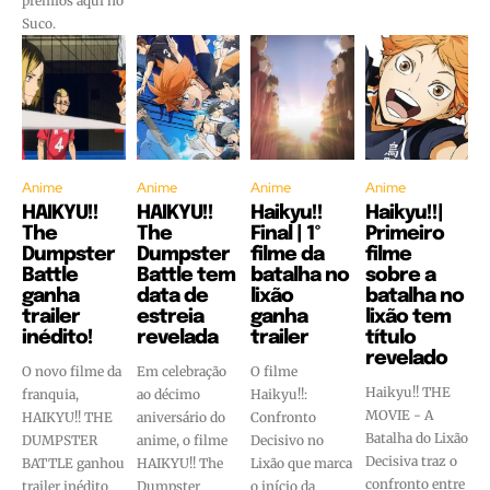
prêmios aqui no
Suco.
Anime
Anime
Anime
Anime
HAIKYU!!
HAIKYU!!
Haikyu!!
Haikyu!!|
The
The
Final | 1º
Primeiro
Dumpster
Dumpster
filme da
filme
Battle
Battle tem
batalha no
sobre a
ganha
data de
lixão
batalha no
trailer
estreia
ganha
lixão tem
inédito!
revelada
trailer
título
revelado
O novo filme da
Em celebração
O filme
Haikyu!! THE
franquia,
ao décimo
Haikyu!!:
MOVIE - A
HAIKYU!! THE
aniversário do
Confronto
Batalha do Lixão
DUMPSTER
anime, o filme
Decisivo no
Decisiva traz o
BATTLE ganhou
HAIKYU!! The
Lixão que marca
confronto entre
trailer inédito
Dumpster
o início da