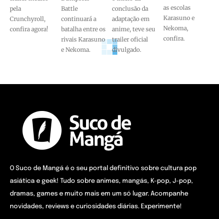
as escolas
pela
Battle
conclusão da
Karasuno e
Crunchyroll,
continuará a
adaptação em
Nekoma,
confira agora!
batalha entre os
anime, teve seu
confira.
rivais Karasuno
trailer oficial
e Nekoma.
divulgado.
O Suco de Mangá é o seu portal definitivo sobre cultura pop
asiática e geek! Tudo sobre animes, mangás, K-pop, J-pop,
dramas, games e muito mais em um só lugar. Acompanhe
novidades, reviews e curiosidades diárias. Experimente!