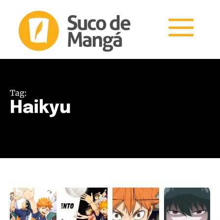
Tag:
Haikyu