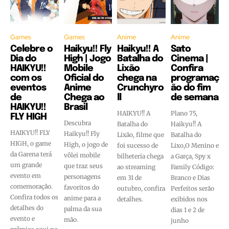
Games
Games
Anime
Anime
Celebre o
Haikyu!! Fly
Haikyu!! A
Sato
Dia do
High | Jogo
Batalha do
Cinema |
HAIKYU!!
Mobile
Lixão
Confira
com os
Oficial do
chega na
programaç
eventos
Anime
Crunchyro
ão do fim
de
Chega ao
ll
de semana
HAIKYU!!
Brasil
HAIKYU!! A
Plano 75,
FLY HIGH
Descubra
Batalha do
Haikyu!! A
HAIKYU!! FLY
Haikyu!! Fly
Lixão, filme que
Batalha do
HIGH, o game
High, o jogo de
foi sucesso de
Lixo,O Menino e
da Garena terá
vôlei mobile
bilheteria chega
a Garça, Spy x
um grande
que traz seus
ao streaming
Family Código:
evento em
personagens
em 31 de
Branco e Dias
comemoração.
favoritos do
outubro, confira
Perfeitos serão
Confira todos os
anime para a
detalhes.
exibidos nos
detalhes do
palma da sua
dias 1 e 2 de
evento e
mão.
junho