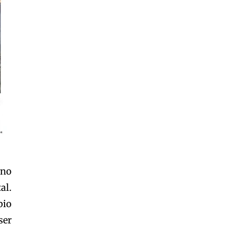
eno
al.
bio
ser