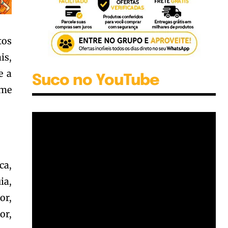
tos
is,
e a
Suco no YouTube
ime
ca,
ia,
or,
or,