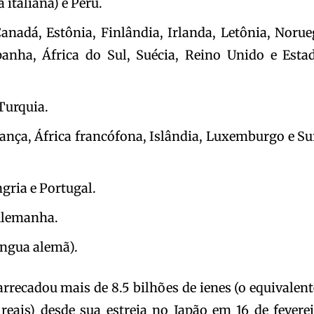
 italiana) e Peru.
anadá, Estônia, Finlândia, Irlanda, Letônia, Norue
anha, África do Sul, Suécia, Reino Unido e Esta
 Turquia.
rança, África francófona, Islândia, Luxemburgo e Su
gria e Portugal.
Alemanha.
íngua alemã).
arrecadou mais de 8.5 bilhões de ienes (o equivalent
eais) desde sua estreia no Japão em 16 de feverei