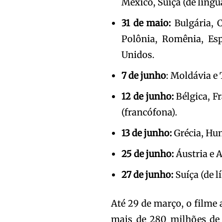
México, Suíça (de língua
31 de maio:
Bulgária, C
Polônia, Romênia, Esp
Unidos.
7 de junho
: Moldávia e
12 de junho:
Bélgica, F
(francófona).
13 de junho:
Grécia, Hun
25 de junho:
Áustria e 
27 de junho:
Suíça (de l
Até 29 de março, o filme 
mais de 280 milhões de r