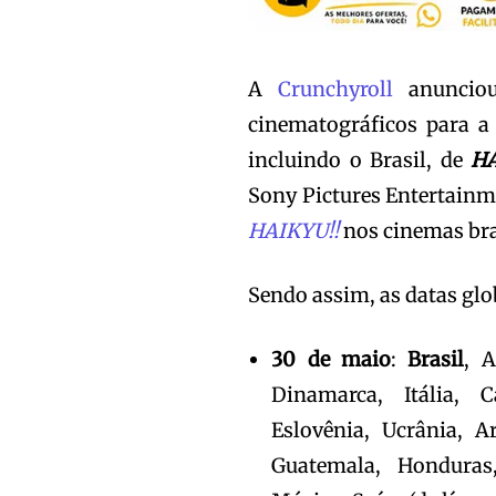
A
Crunchyroll
anuncio
cinematográficos para a
incluindo o Brasil, de
HA
Sony Pictures Entertainm
HAIKYU!!
nos cinemas bra
Sendo assim, as datas gl
30 de maio
:
Brasil
, A
Dinamarca, Itália, C
Eslovênia, Ucrânia, A
Guatemala, Honduras