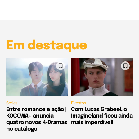
00:25
Garota à beira mar (Inio Asano) | React
00:25
Em destaque
Séries
Eventos
Entre romance e ação |
Com Lucas Grabeel, o
KOCOWA+ anuncia
Imagineland ficou ainda
quatro novos K-Dramas
mais imperdível!
no catálogo