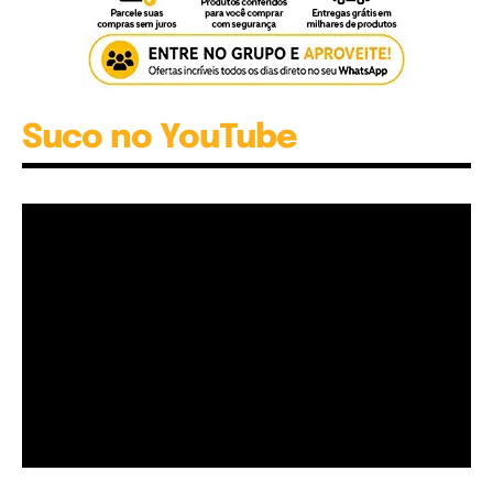
Suco no YouTube
Garota à beira mar (Inio Asano) | React