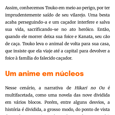
Assim, conhecemos Touko em meio ao perigo, por ter
imprudentemente saído de seu vilarejo. Uma besta
acaba perseguindo-a e um caçador interfere e salva
sua vida, sacrificando-se no ato heróico. Então,
quando ele morrer deixa sua foice e Kanata, seu cão
de caça. Touko leva o animal de volta para sua casa,
que insiste que ela viaje até a capital para devolver a
foice à família do falecido caçador.
Um anime em núcleos
Nesse cenário, a narrativa de
Hikari no Ou
é
multifacetada, como uma novela das nove dividida
em vários blocos. Porém, entre alguns desvios, a
história é dividida, a grosso modo, do ponto de vista