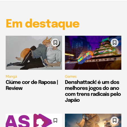
00:25
Em destaque
Mangá
Games
Ciúme cor de Raposa |
Denshattack! é um dos
Review
melhores jogos do ano
com trens radicais pelo
Japão