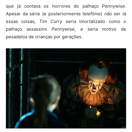
que já contava os horrores do palhaço
Pennywise
.
Apesar da série (e posteriormente telefilme) não ser lá
essas coisas,
Tim Curry
seria imortalizado como o
palhaço assassino
Pennywise
, e seria motivo de
pesadelos de crianças por gerações.