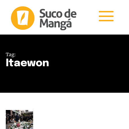
Tag:
Itaewon