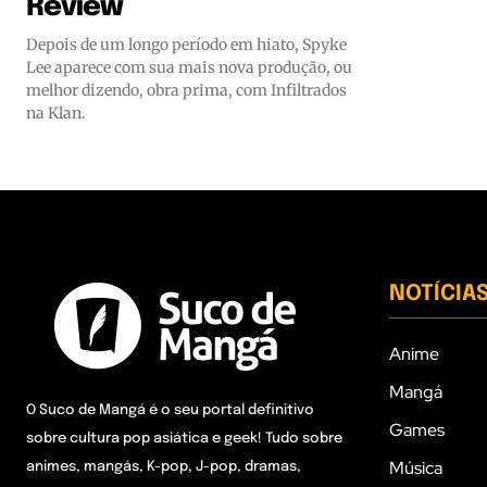
Review
Depois de um longo período em hiato, Spyke
Lee aparece com sua mais nova produção, ou
melhor dizendo, obra prima, com Infiltrados
na Klan.
NOTÍCIA
Anime
Mangá
O Suco de Mangá é o seu portal definitivo
Games
sobre cultura pop asiática e geek! Tudo sobre
Música
animes, mangás, K-pop, J-pop, dramas,