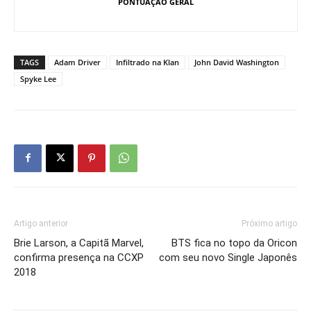
PONTUAÇÃO GERAL
TAGS
Adam Driver
Infiltrado na Klan
John David Washington
Spyke Lee
Artigo anterior
Próximo artigo
Brie Larson, a Capitã Marvel,
BTS fica no topo da Oricon
confirma presença na CCXP
com seu novo Single Japonês
2018