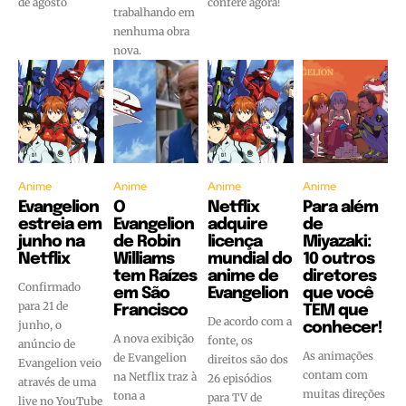
de agosto
confere agora!
trabalhando em
nenhuma obra
nova.
Anime
Anime
Anime
Anime
Evangelion
O
Netflix
Para além
estreia em
Evangelion
adquire
de
junho na
de Robin
licença
Miyazaki:
Netflix
Williams
mundial do
10 outros
tem Raízes
anime de
diretores
Confirmado
em São
Evangelion
que você
para 21 de
Francisco
TEM que
De acordo com a
junho, o
conhecer!
A nova exibição
fonte, os
anúncio de
As animações
de Evangelion
direitos são dos
Evangelion veio
contam com
na Netflix traz à
26 episódios
através de uma
muitas direções
tona a
para TV de
live no YouTube