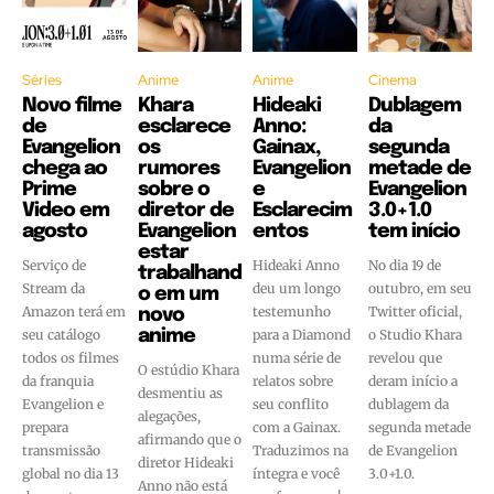
Séries
Anime
Anime
Cinema
Novo filme
Khara
Hideaki
Dublagem
de
esclarece
Anno:
da
Evangelion
os
Gainax,
segunda
chega ao
rumores
Evangelion
metade de
Prime
sobre o
e
Evangelion
Video em
diretor de
Esclarecim
3.0+1.0
agosto
Evangelion
entos
tem início
estar
Serviço de
Hideaki Anno
No dia 19 de
trabalhand
Stream da
deu um longo
outubro, em seu
o em um
Amazon terá em
testemunho
Twitter oficial,
novo
seu catálogo
anime
para a Diamond
o Studio Khara
todos os filmes
numa série de
revelou que
O estúdio Khara
da franquia
relatos sobre
deram início a
desmentiu as
Evangelion e
seu conflito
dublagem da
alegações,
prepara
com a Gainax.
segunda metade
afirmando que o
transmissão
Traduzimos na
de Evangelion
diretor Hideaki
global no dia 13
íntegra e você
3.0+1.0.
Anno não está