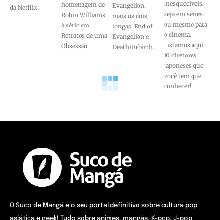
inesquecíveis,
homenagem de
Evangelion,
da Netflix.
seja em séries
Robin Williams
mais os dois
ou mesmo para
à série em
longas: End of
o cinema.
Retratos de uma
Evangelion e
Listamos aqui
Obsessão.
Death/Rebirth.
10 diretores
japoneses que
você tem que
conhecer!
O Suco de Mangá é o seu portal definitivo sobre cultura pop
asiática e geek! Tudo sobre animes, mangás, K-pop, J-pop,