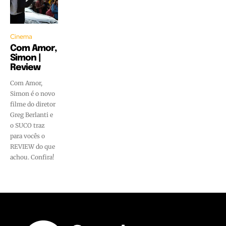
Cinema
Com Amor,
Simon |
Review
Com Amor,
Simon é o novo
filme do diretor
Greg Berlanti e
o SUCO traz
para vocês o
REVIEW do que
achou. Confira!