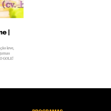
e |
ção leve,
lgumas
RO GOLE!