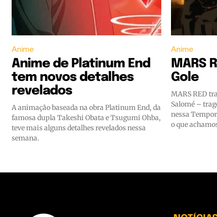
Anime
Anime
Anime de Platinum End
MARS RE
tem novos detalhes
Gole
revelados
MARS RED traz
Salomé – trag
A animação baseada na obra Platinum End, da
nessa Tempora
famosa dupla Takeshi Obata e Tsugumi Ohba,
o que achamos
teve mais alguns detalhes revelados nessa
semana.