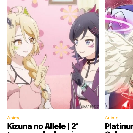
Anime
Anime
Kizuna no Allele | 2ª
Platinu