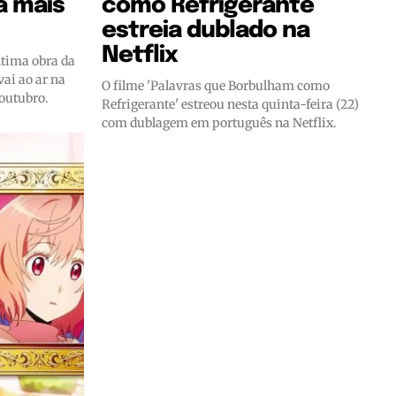
a mais
como Refrigerante
estreia dublado na
Netflix
ltima obra da
vai ao ar na
O filme 'Palavras que Borbulham como
 outubro.
Refrigerante' estreou nesta quinta-feira (22)
com dublagem em português na Netflix.