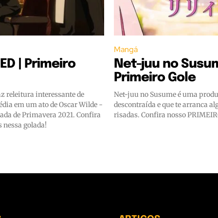
Mangá
D | Primeiro
Net-juu no Susum
Primeiro Gole
 releitura interessante de
Net-juu no Susume é uma produ
édia em um ato de Oscar Wilde -
descontraída e que te arranca a
da de Primavera 2021. Confira
risadas. Confira nosso PRIMEI
 nessa golada!