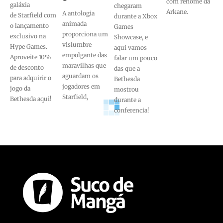
com renome da
galáxia
chegaram
Arkane.
A antologia
de Starfield com
durante a Xbox
animada
o lançamento
Games
proporciona um
exclusivo na
Showcase, e
vislumbre
Hype Games.
aqui vamos
empolgante das
Aproveite 10%
falar um pouco
maravilhas que
de desconto
das que a
aguardam os
para adquirir o
Bethesda
jogadores em
jogo da
mostrou
Starfield,
Bethesda aqui!
durante a
conferencia!