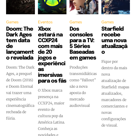
Games
Eventos
Games
Games
Doom: The
Xbox
Dos
Starfield
Dark Ages
estará na
consoles
recebe
tem data
CCXP24
para a TV:
uma nova
de
com mais
5 Séries
atualizaçã
lançament
de 20
Baseadas
o
o revelada
jogos e
em games
Fique por
experiênci
Doom: The Dark
Produções
dentro da mais
as
Ages, a prequel
transmidiáticas
nova
imersivas
de Doom (2016)
como “Fallout”
para os fãs
atualização de
e Doom Eternal
são a nova
Starfield: mapas
O Xbox marca
vai trazer uma
aposta do
atualizados,
presença na
experiência
mercado
marcadores de
CCXP24, maior
cinematográfica
audiovisual
comerciantes e
evento de
recheada de
novas
cultura pop da
fúria.
configurações
América Latina.
de visual.
Conheça as
novidades e