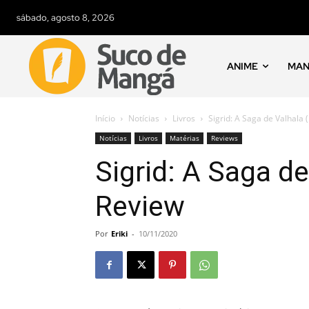
sábado, agosto 8, 2026
ANIME
MA
Início
Notícias
Livros
Sigrid: A Saga de Valhala 
Notícias
Livros
Matérias
Reviews
Sigrid: A Saga de 
Review
Por
Eriki
-
10/11/2020