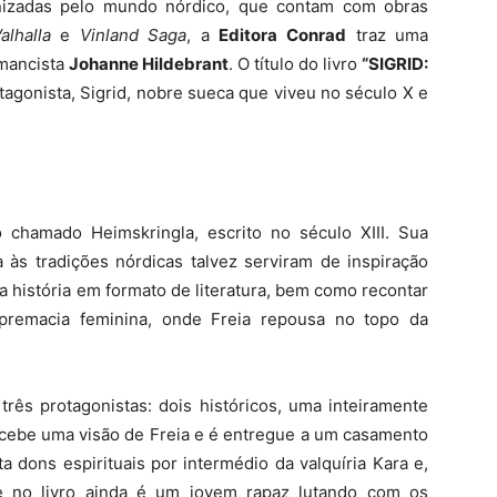
onizadas pelo mundo nórdico, que contam com obras
alhalla
e
Vinland Saga
, a
Editora Conrad
traz uma
omancista
Johanne Hildebrant
. O título do livro
“SIGRID:
agonista, Sigrid, nobre sueca que viveu no século X e
chamado Heimskringla, escrito no século XIII. Sua
a às tradições nórdicas talvez serviram de inspiração
a história em formato de literatura, bem como recontar
upremacia feminina, onde Freia repousa no topo da
três protagonistas: dois históricos, uma inteiramente
recebe uma visão de Freia e é entregue a um casamento
 dons espirituais por intermédio da valquíria Kara e,
ue no livro ainda é um jovem rapaz lutando com os