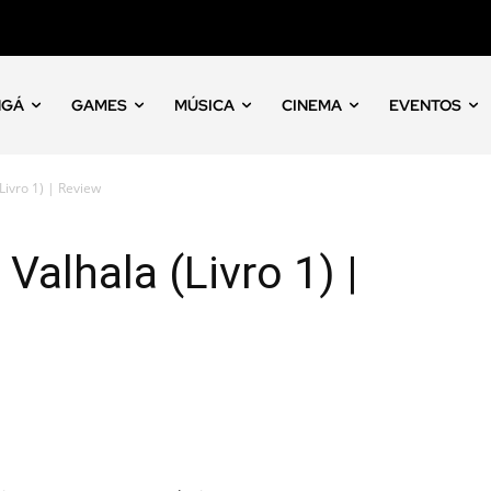
NGÁ
GAMES
MÚSICA
CINEMA
EVENTOS
(Livro 1) | Review
Valhala (Livro 1) |