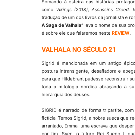
Somando à esteira das histórias protag
como
Vikings (2013)
,
Assassins Creed: V
tradução de um dos livros da jornalista e r
A Saga de Valhala”
leva o nome de sua prot
é sobre ele que falaremos neste
REVIEW
.
VALHALA NO SÉCULO 21
Sigrid é mencionada em um antigo épico 
postura intransigente, desafiadora e apeg
para que Hildebrant pudesse reconstruir su
toda a mitologia nórdica abraçando a s
hierarquia dos deuses.
SIGRID é narrado de forma tripartite, com 
fictícia. Temos Sigrid, a nobre sueca que 
arranjado, Emma, uma escrava que desperta
por fim, Sven, o futuro Rei Sueno I, q