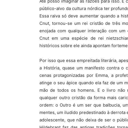
Até posso imaginar as razões para isso. É
público-alvo da cultura nórdica ter profun
Essa raiva só deve aumentar quando a hist
Cnut, tornou-se um rei cristão de três m
enojada com qualquer interação com um c
Cnut em uma espécie de rei nietzschian
históricos sobre ele ainda apontam forteme
Por isso que essa empreitada literária, ape
a História, quase um manifesto contra o 
cenas protagonizadas por Emma, a profeti
atinge o seu ápice quando ela faz de um 
mão de todos os homens. E o livro não
qualquer outro cristão da forma mais car
ordem: o Outro é um ser que balbucia, um
mentes, um iludido predestinado à derrota 
adolescente, que não deixa de ser o públi
Hildebrant faz das antigas tradições to