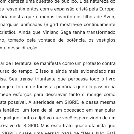
 com certeza uma questão de público. É da natureza do
dos ressentimentos com a expansão cristã pela Europa.
ória mostra que o menos favorito dos filhos de Sven,
onarquias unificadas (Sigrid mostra-se continuamente
ristão). Ainda que Vinland Saga tenha transformado
o, tomado pela vontade de potência, os vestígios
nte nessa direção.
sar de literatura, se manifesta como um protesto contra
curso do tempo. E isso é ainda mais evidenciado nas
sa. Seu transe triunfante que perpassa todo o livro
monge o totem de todas as penúrias que ela passou na
 mede esforços para descrever tanto o monge como
icata possível. A alteridade em SIGRID é dessa mesma
 fanático, um fora-de-si, um obcecado em manipular
e qualquer outro adjetivo que você espera vindo de um
co-alvo de SIGRID. Mas esse trato quase ufanista que
rna SIGRID quase uma versão pagã de “Deus Não Está