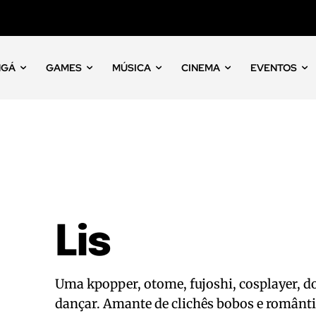
NGÁ
GAMES
MÚSICA
CINEMA
EVENTOS
Lis
Uma kpopper, otome, fujoshi, cosplayer, do
dançar. Amante de clichês bobos e românt