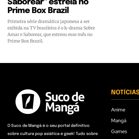
Saborear” estreia no
Prime Box Brazil
Primeira série dramática japonesa a ser
exibida na TV brasileira é o k-drama Sobre
Amar e Saborear, que estreou esse mês no
Prime Box Brazil.
NOTÍCIA
Anime
Mangá
O Suco de Mangá é o seu portal definitivo
Games
sobre cultura pop asiática e geek! Tudo sobre