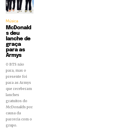
Música
McDonald
s deu
lanche de
graça
para as
Armys
O BTS não
para, mas o
presente foi
para as Armys
que receberam
lanches
gratuitos do
McDonalds por
causa da
parceria com o
grupo.