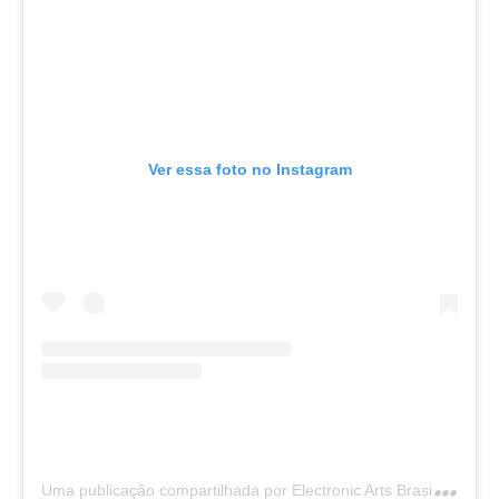
Ver essa foto no Instagram
U
ma publicação compartilhada por Electronic Arts Brasil (@eabrasil)