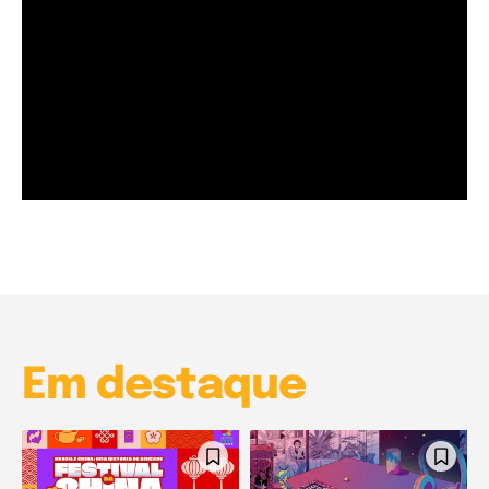
Garota à beira mar (Inio Asano) | React
00:25
Garota à beira mar (Inio Asano) | React
00:25
Em destaque