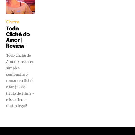
Cinema
Todo
Clichê do
Amor |
Review
Todo clichê do
Amor parece ser
simples,
demonstra o
romance clichê
e faz jus ao
título do filme -
e isso ficou
muito legal!