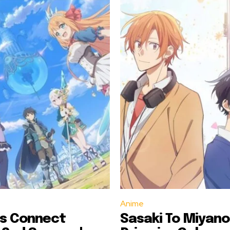
Anime
ss Connect
Sasaki To Miyano