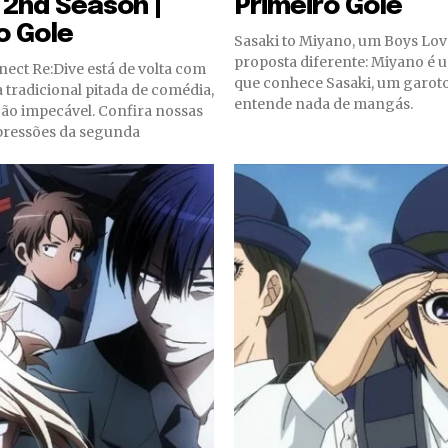
 2nd Season |
Primeiro Gole
o Gole
Sasaki to Miyano, um Boys Lo
proposta diferente: Miyano é 
ect Re:Dive está de volta com
que conhece Sasaki, um garot
a tradicional pitada de comédia,
entende nada de mangás.
o impecável. Confira nossas
pressões da segunda