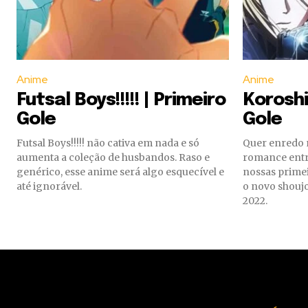
Anime
Anime
Futsal Boys!!!!! | Primeiro
Koroshi 
Gole
Gole
Futsal Boys!!!!! não cativa em nada e só
Quer enredo 
aumenta a coleção de husbandos. Raso e
romance entre
genérico, esse anime será algo esquecível e
nossas primei
até ignorável.
o novo shouj
2022.