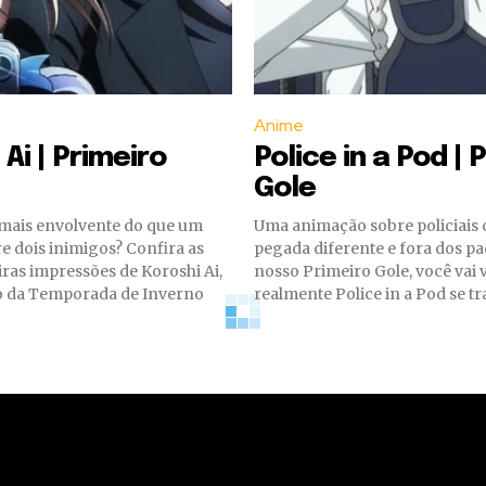
Anime
Ai | Primeiro
Police in a Pod | 
Gole
mais envolvente do que um
Uma animação sobre policiais
 dois inimigos? Confira as
pegada diferente e fora dos p
ras impressões de Koroshi Ai,
nosso Primeiro Gole, você vai 
o da Temporada de Inverno
realmente Police in a Pod se tra