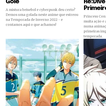
Gole
Re:Dive
Primeir
A mistura beisebol e cyberpunk deu certo?
Demos uma golada neste anime que estreou
Princess Conn
na Temporada de Inverno 2022 - e
muita ação e 
contamos aqui o que achamos!
numa animaçã
primeiras im
temporada.