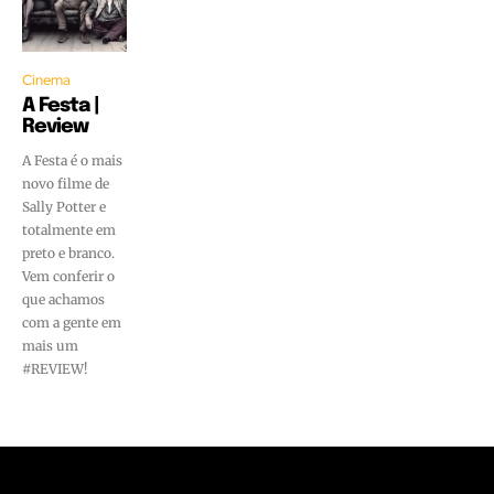
Cinema
A Festa |
Review
A Festa é o mais
novo filme de
Sally Potter e
totalmente em
preto e branco.
Vem conferir o
que achamos
com a gente em
mais um
#REVIEW!