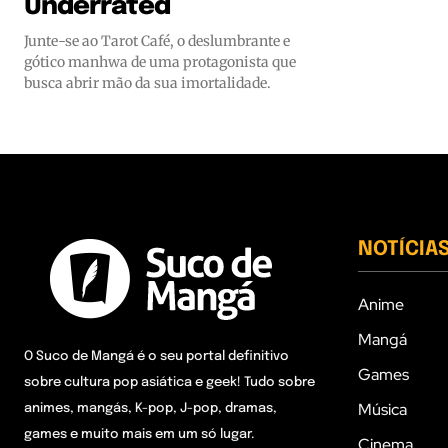
Underrated
Junte-se ao Tarot Café, o deslumbrante e
gótico manhwa de uma protagonista que
busca abrir mão da sua imortalidade.
NOTÍCIA
Anime
Mangá
O Suco de Mangá é o seu portal definitivo
Games
sobre cultura pop asiática e geek! Tudo sobre
Música
animes, mangás, K-pop, J-pop, dramas,
games e muito mais em um só lugar.
Cinema