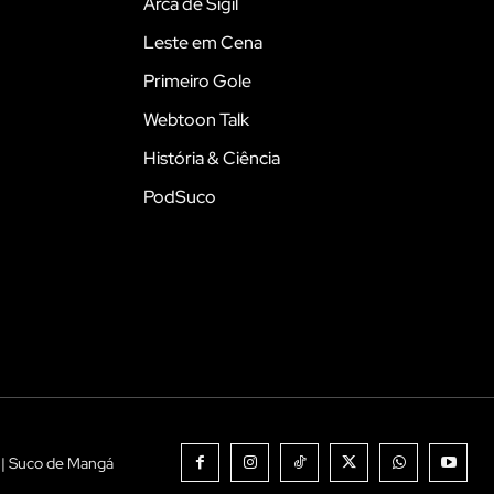
Arca de Sigil
Leste em Cena
Primeiro Gole
Webtoon Talk
História & Ciência
PodSuco
 | Suco de Mangá