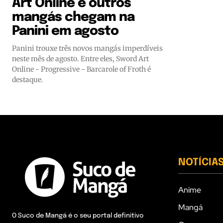
Art Online e outros
mangás chegam na
Panini em agosto
Panini trouxe três novos mangás imperdíveis
neste mês de agosto. Entre eles, Sword Art
Online - Progressive - Barcarole of Froth é
destaque.
NOTÍCIA
Anime
Mangá
O Suco de Mangá é o seu portal definitivo