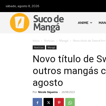
sábado, agosto 8, 2026
ANIME
MA
Início
Notícias
Mangá
Novo título de Sword Art
Notícias
Mangá
Novo título de S
outros mangás c
agosto
Por
Nicole Siqueira
-
26/08/2023