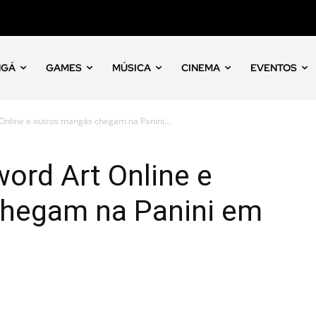
NGÁ
GAMES
MÚSICA
CINEMA
EVENTOS
 Online e outros mangás chegam na Panini...
word Art Online e
hegam na Panini em