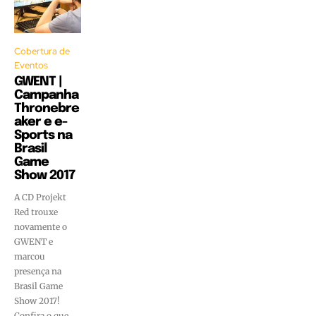
Cobertura de
Eventos
GWENT |
Campanha
Thronebre
aker e e-
Sports na
Brasil
Game
Show 2017
A CD Projekt
Red trouxe
novamente o
GWENT e
marcou
presença na
Brasil Game
Show 2017!
Confira o que