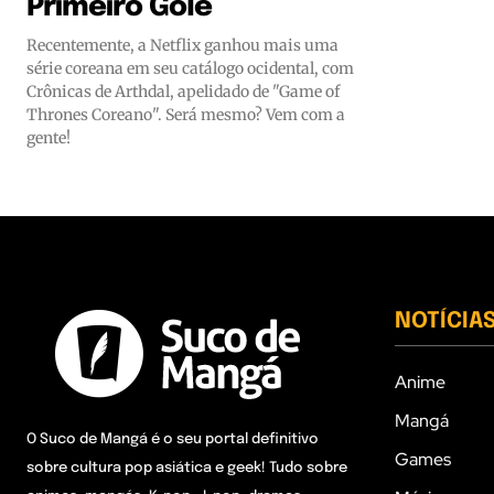
Primeiro Gole
Recentemente, a Netflix ganhou mais uma
série coreana em seu catálogo ocidental, com
Crônicas de Arthdal, apelidado de "Game of
Thrones Coreano". Será mesmo? Vem com a
gente!
NOTÍCIA
Anime
Mangá
O Suco de Mangá é o seu portal definitivo
Games
sobre cultura pop asiática e geek! Tudo sobre