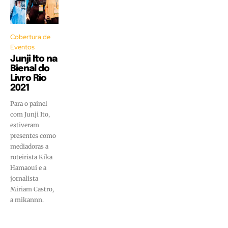
Cobertura de
Eventos
Junji Ito na
Bienal do
Livro Rio
2021
Para o painel
com Junji Ito,
estiveram
presentes como
mediadoras a
roteirista Kika
Hamaoui e a
jornalista
Miriam Castro,
a mikannn.