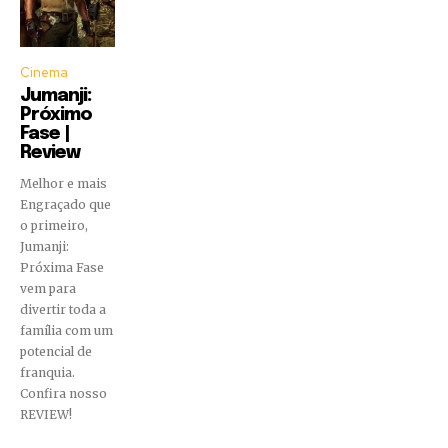
Cinema
Jumanji:
Próximo
Fase |
Review
Melhor e mais
Engraçado que
o primeiro,
Jumanji:
Próxima Fase
vem para
divertir toda a
família com um
potencial de
franquia.
Confira nosso
REVIEW!