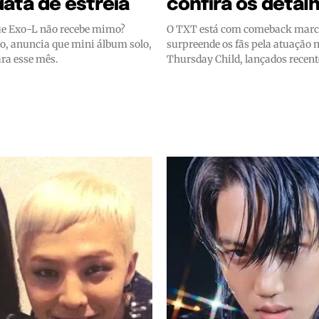
ata de estreia
confira os detal
ue Exo-L não recebe mimo?
O TXT está com comeback marc
o, anuncia que mini álbum solo,
surpreende os fãs pela atuação n
ara esse mês.
Thursday Child, lançados recen