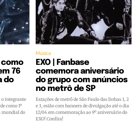
Música
e como
EXO | Fanbase
 em 76
comemora aniversário
a do
do grupo com anúncios
no metrô de SP
 o integrante
Estações de metrô de São Paulo das linhas 1, 2
rde como 1º
e 3, estão com banners de divulgação até o dia
ia mundial do
12/04 em comemoração ao 9º aniversário do
EXO! Confira!