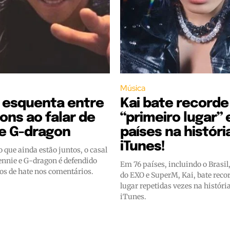
Música
 esquenta entre
Kai bate record
ons ao falar de
“primeiro lugar”
 e G-dragon
países na históri
iTunes!
o que ainda estão juntos, o casal
ennie e G-dragon é defendido
Em 76 países, incluindo o Brasil,
os de hate nos comentários.
do EXO e SuperM, Kai, bate reco
lugar repetidas vezes na histór
iTunes.