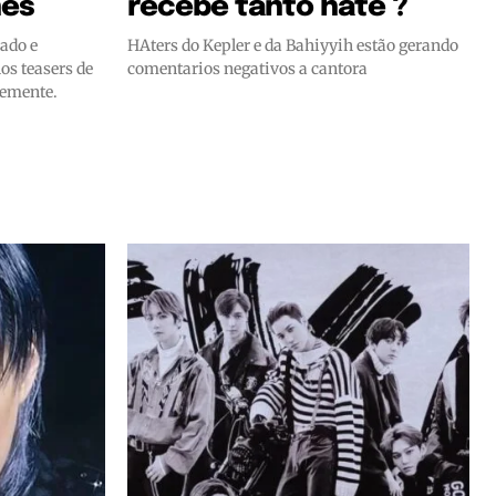
hes
recebe tanto hate ?
ado e
HAters do Kepler e da Bahiyyih estão gerando
os teasers de
comentarios negativos a cantora
temente.