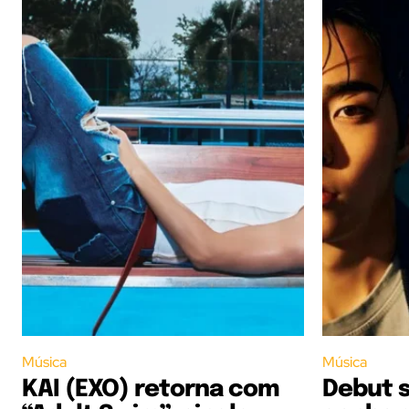
Música
Música
KAI (EXO) retorna com
Debut s