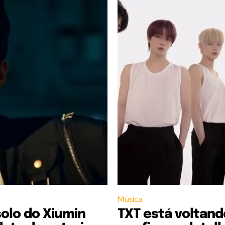
Música
olo do Xiumin
TXT está voltand