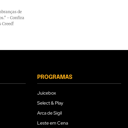
embranças de
s." - Confira
s Creed!
PROGRAMAS
Juicebox
Select & Play
Arca de Sigil
Leste em Cena