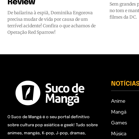
Review
Sem grandes pr
no tom e man
De bailarina à espiã, Dominika Engorova
filmes da DC.
precisa mudar de vida por causa de um
terrível acidente! Confira o que achamos de
Operação Red Sparrow!
NOTÍCIA
Anime
Mangá
O Suco de Mangá é o seu portal definitivo
Games
sobre cultura pop asiática e geek! Tudo sobre
Música
animes, mangás, K-pop, J-pop, dramas,