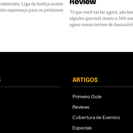
Review
etensões, Liga da Justiça acerta
tém esperança para os próximos
"O que você vai ler agora, são l
alguém que está morto a 500 ano
agora nosso review de Assassin'
S
ARTIGOS
Primeiro Gole
Reviews
Cobertura de Eventos
Especiais