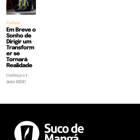
Cultura
Em Breve o
Sonho de
Dirigir um
Transform
er se
Tornará
Realidade
Conheça o J-
deite RIDE!