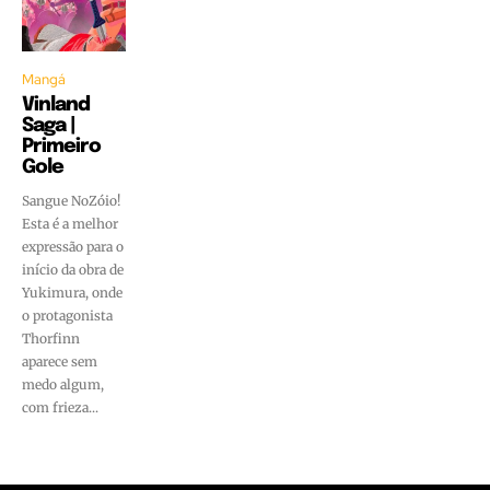
Mangá
Vinland
Saga |
Primeiro
Gole
Sangue NoZóio!
Esta é a melhor
expressão para o
início da obra de
Yukimura, onde
o protagonista
Thorfinn
aparece sem
medo algum,
com frieza...