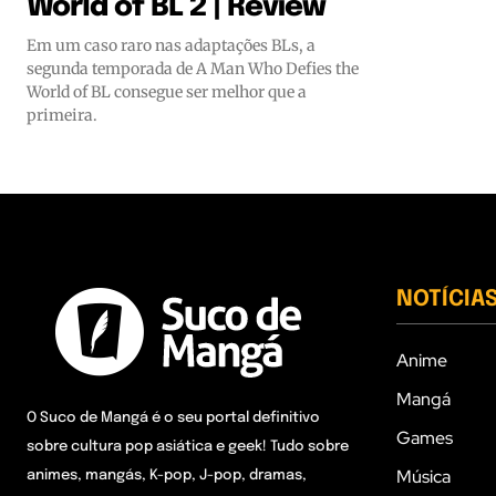
World of BL 2 | Review
Em um caso raro nas adaptações BLs, a
segunda temporada de A Man Who Defies the
World of BL consegue ser melhor que a
primeira.
NOTÍCIA
Anime
Mangá
O Suco de Mangá é o seu portal definitivo
Games
sobre cultura pop asiática e geek! Tudo sobre
Música
animes, mangás, K-pop, J-pop, dramas,