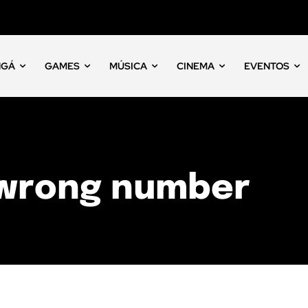
NGÁ
GAMES
MÚSICA
CINEMA
EVENTOS
 wrong number