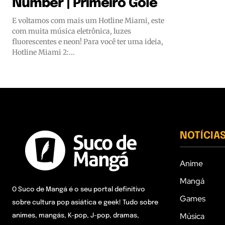
Number | Primeiro Gole
E voltamos com mais um Hotline Miami, este
com muita música eletrônica, luzes
fluorescentes e neon! Para você ter uma ideia,
Hotline Miami 2:...
NOTÍCIA
Anime
Mangá
O Suco de Mangá é o seu portal definitivo
Games
sobre cultura pop asiática e geek! Tudo sobre
Música
animes, mangás, K-pop, J-pop, dramas,