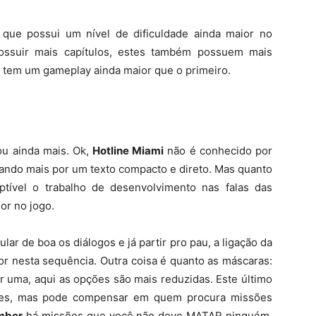
que possui um nível de dificuldade ainda maior no
ssuir mais capítulos, estes também possuem mais
e tem um gameplay ainda maior que o primeiro.
ou ainda mais. Ok,
Hotline Miami
não é conhecido por
ezando mais por um texto compacto e direto. Mas quanto
tível o trabalho de desenvolvimento nas falas das
or no jogo.
ar de boa os diálogos e já partir pro pau, a ligação da
or nesta sequência. Outra coisa é quanto as máscaras:
r uma, aqui as opções são mais reduzidas. Este último
ores, mas pode compensar em quem procura missões
mber
há missões que você não deve MATAR ninguém,