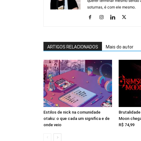
querer terminar mesmo sendo a
soturnas, é com ele mesmo.
ARTIGOS RELACIONADOS
Mais do autor
Estilos de nick na comunidade
Brutalidade
otaku: o que cada um significa e de
Moon chega
onde veio
R$ 74,99