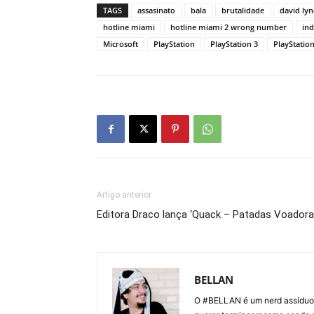
TAGS
assasinato
bala
brutalidade
david ly
hotline miami
hotline miami 2 wrong number
in
Microsoft
PlayStation
PlayStation 3
PlayStation
Artigo anterior
Editora Draco lança ‘Quack – Patadas Voadora
BELLAN
O #BELLAN é um nerd assíduo e