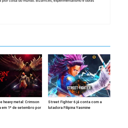
 pior coisa do mundo. Bizarrices, experimentalismo e obras
 e heavy metal: Crimson
Street Fighter 6 já conta com a
 em 1º de setembro por
lutadora Filipina Yasmine