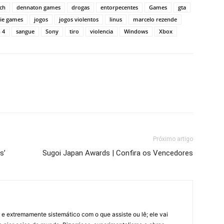
nch
dennaton games
drogas
entorpecentes
Games
gta
die games
jogos
jogos violentos
linus
marcelo rezende
 4
sangue
Sony
tiro
violencia
Windows
Xbox
Próximo artigo
s’
Sugoi Japan Awards | Confira os Vencedores
 extremamente sistemático com o que assiste ou lê; ele vai